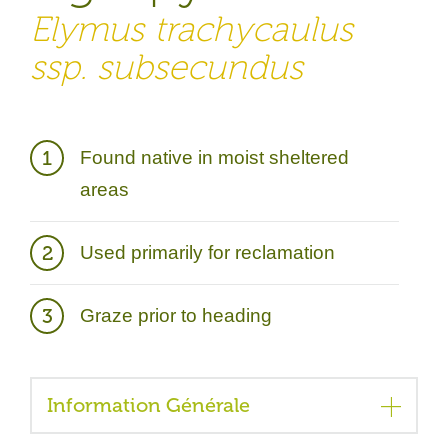
Elymus trachycaulus
ssp. subsecundus
Description Générale