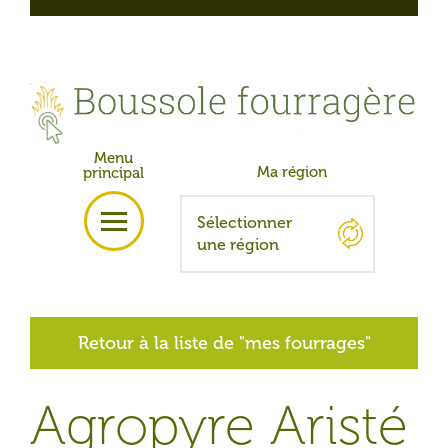
Skip
to
content
Glossaire
Informations
Remerciements
English
Retour à la liste de "mes fourrages"
Agropyre Aristé