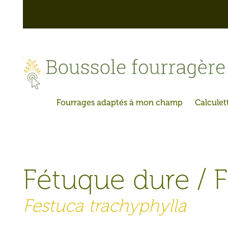
Skip
to
content
Fétuque dure / 
Festuca trachyphylla