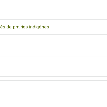
n fraîche introduite avec des racines fibreuses. La fétuque 
 quant à la dénomination scientifique de l’espèce, principal
ine (Festuca ovina var. Duriscula ). La fétuque ovine est 
re d’Amérique du Nord. Elles sont regroupées ici, car leurs c