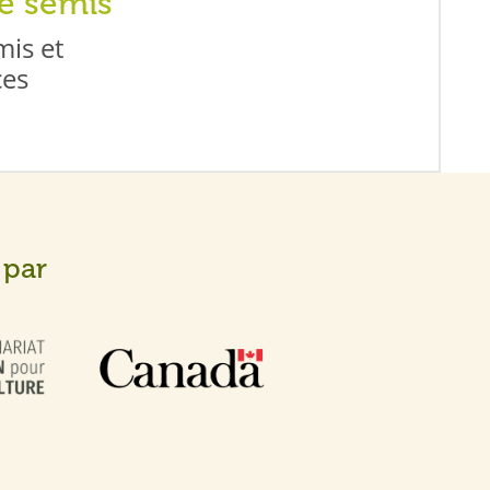
de semis
mis et
ces
 par