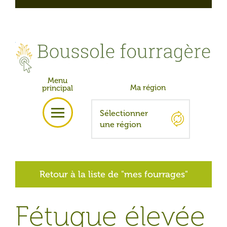
Skip
to
content
Glossaire
Informations
Remerciements
English
Retour à la liste de "mes fourrages"
Fétuque élevée