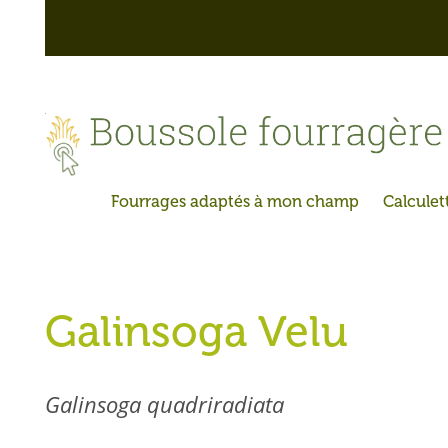
Skip
to
content
Galinsoga Velu
Galinsoga quadriradiata