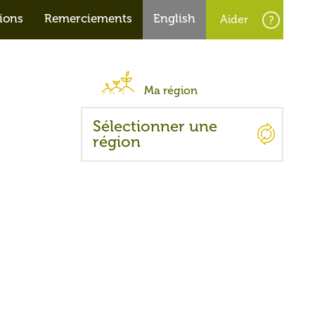
ions
Remerciements
English